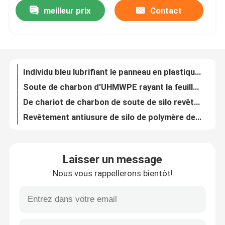
meilleur prix
Contact
Individu bleu lubrifiant le panneau en plastique de doublure de PE du revêtement UHMW de silo de boîte de camion
Soute de charbon d'UHMWPE rayant la feuille noire de polyéthylène de bâton de coutume de feuille non
Visite d'usine
De chariot de charbon de soute de silo revêtement résistant à l'usure de polyéthylène de poids ultra
Revêtement antiusure de silo de polymère de revêtement de soute de charbon de feuille de la catégorie industrielle UHMWPE
Contrôle de qualité
48X96 avance la doublure de caisse petit à petit matérielle non collante de la décharge UHMWPE de camion de plastique polyéthylène
Individu cylindrique de feuille du silo UHMWPE lubrifiant le revêtement de soute de charbon de revêtement de silo
Contactez-nous
Individu lubrifiant la feuille en plastique de revêtement de caisse de camion de décharge de Clay Body Lining UHMWPE
Individu matériel de polyéthylène lubrifiant le revêtement d'UHMWPE pour le descendeur de caisse de camion
Nouvelles
Collez non rapidement pour décharger les revêtements de caisse de camion en plastique composés de décharge du polyéthylène UHMWPE
Revêtements en plastique de descendeur de remorque de la caisse de camion UHMWPE de décharge de polymère anti-adhésif
Feuilles de plastique polyéthylène
Laisser un message
Individu lubrifiant la caisse de camion en plastique de décharge de glissière superbe de revêtement de trémie d'UHMWPE
Nous vous rappellerons bientôt!
Feuille de HDPE de panneau de doublure de polyéthylène d'auto-lubrification pour des revêtements de soute de charbon
Revêtement d'UHMWPE
Non feuille de revêtement de descendeur de HDPE de caisse de camion de plastique de polyéthylène haute densité de bâton
plancher portatif synthétique de patinage de rouleau de la patinoire d'hockey de 1200*1000mm UHMWPE
Tapis moulus de protection
Individu d'intérieur lubrifiant la patinoire synthétique en plastique d'UHMWPE pour le centre commercial