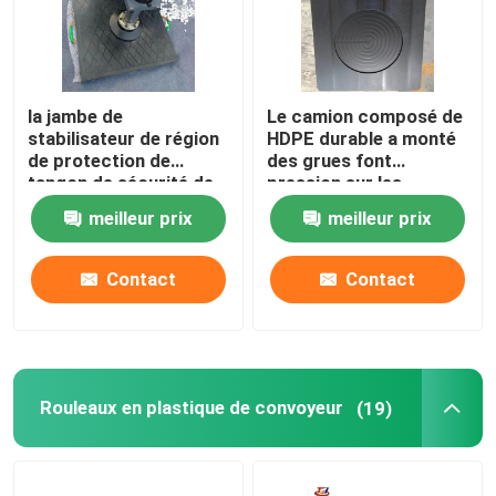
la jambe de
Le camion composé de
stabilisateur de région
HDPE durable a monté
de protection de
des grues font
tangon de sécurité de
pression sur les
HDPE de 500x500mm
protections
meilleur prix
meilleur prix
capitonne Crane Foot
résistantes de tangon
Pads
Contact
Contact
Rouleaux en plastique de convoyeur
(19)