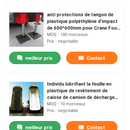
anti protections de tangon de
plastique polyéthylène d'impact
de 600*600mm pour Crane Foot
Support
MOQ：100 morceaux
Prix：negotiable
meilleur prix
Contact
Individu lubrifiant la feuille en
plastique de revêtement de
caisse de camion de décharge
de Clay Body Lining UHMWPE
MOQ：10 morceaux
Prix：negotiable
meilleur prix
Contact