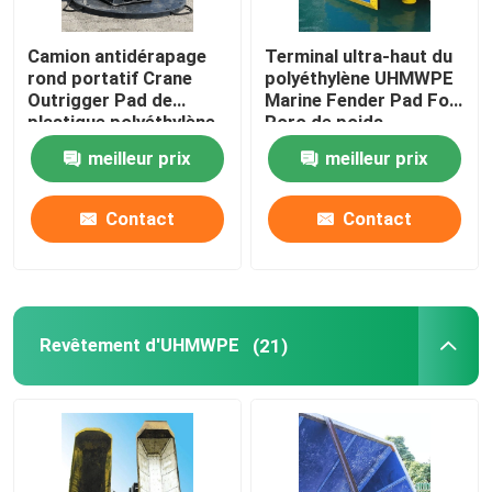
patinoire synthétique
Camion antidérapage
Terminal ultra-haut du
rond portatif Crane
polyéthylène UHMWPE
Outrigger Pad de
Marine Fender Pad For
planche à découper de plastique
plastique polyéthylène
Roro de poids
de 48 pouces
moléculaire
meilleur prix
meilleur prix
Contact
Contact
Revêtement d'UHMWPE
(21)