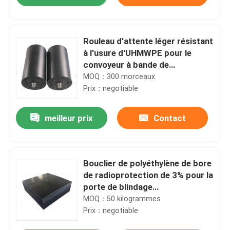
Rouleau d'attente léger résistant
à l'usure d'UHMWPE pour le
convoyeur à bande de
charbonnage
MOQ：300 morceaux
Prix：negotiable
meilleur prix
Contact
Maison
Bouclier de polyéthylène de bore
de radioprotection de 3% pour la
porte de blindage
Produits
antirayonnement
MOQ：50 kilogrammes
Prix：negotiable
Au sujet de nous