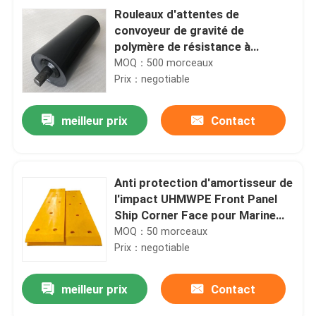
Rouleaux d'attentes de
convoyeur de gravité de
polymère de résistance à
l'impact de HDPE pour industriel
MOQ：500 morceaux
lourd
Prix：negotiable
meilleur prix
Contact
Anti protection d'amortisseur de
l'impact UHMWPE Front Panel
Ship Corner Face pour Marine
Rubber Fender
MOQ：50 morceaux
Prix：negotiable
meilleur prix
Contact