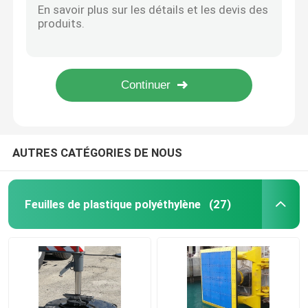
usage commercial de 4x8Ft résistant à la feuille de glace synthétique de la patinoire UHMWPE pour la famille
Protections en plastique de tangon
tuiles synthétiques de glace de panneau de glace d'hockey de plastique de panneau de patinoire de 15mm UHMWPE
Carrelages matériels d'hockey de piste de patinage de glace du polyéthylène portatif UHMWPE
Hockey de patinage artificiel de Ski Surface For Synthetic Ice de feuille en plastique d'UHMWPE
Rouleaux en plastique de convoyeur
La lubrification d'individu a simulé la patinoire artificielle en plastique d'UHMWPE pour le plancher de patinoire
Marine Fender Pad
AUTRES CATÉGORIES DE NOUS
Panneau de polyéthylène de bore
Feuilles de plastique polyéthylène
(27)
Feuille en plastique de HDPE
Feuille en plastique d'UHMWPE
Pièces en plastique usinées