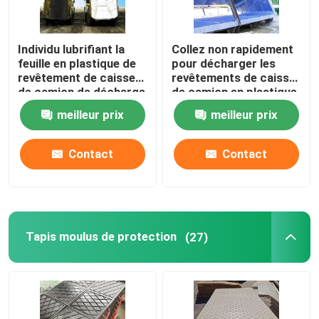
Individu lubrifiant la
Collez non rapidement
feuille en plastique de
pour décharger les
revêtement de caisse
revêtements de caisse
de camion de décharge
de camion en plastique
de Clay Body Lining
composés de décharge
meilleur prix
meilleur prix
UHMWPE
du polyéthylène
UHMWPE
Contact
Contact
Tapis moulus de protection
(27)