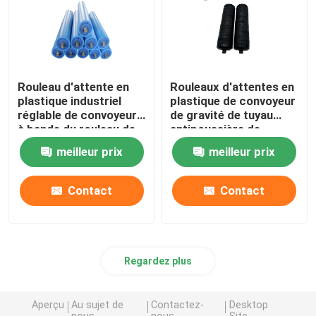
Rouleau d'attente en
Rouleaux d'attentes en
plastique industriel
plastique de convoyeur
réglable de convoyeur
de gravité de tuyau
à bande du rouleau de
antipoussière de
guide UHMWPE
polyéthylène haute
meilleur prix
meilleur prix
densité
Contact
Contact
Regardez plus
Aperçu
Au sujet de
Contactez-
Desktop