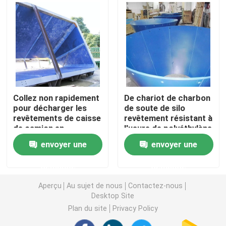
Protections en plastique de tangon
Rouleaux en plastique de convoyeur
Marine Fender Pad
Collez non rapidement
De chariot de charbon
pour décharger les
de soute de silo
revêtements de caisse
revêtement résistant à
Panneau de polyéthylène de bore
de camion en
l'usure de polyéthylène
plastique composés
de poids ultra
envoyer une
envoyer une
de décharge du
Feuille en plastique de HDPE
polyéthylène UHMWPE
demande
demande
Feuille en plastique d'UHMWPE
Aperçu
Au sujet de nous
Contactez-nous
Desktop Site
Plan du site
Privacy Policy
Pièces en plastique usinées