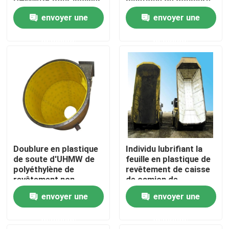
UHMWPE pour incliner
plastique de doublure
la semi-remorque de
de soute de charbon
envoyer une
envoyer une
tracteur
d'UHMWPE
Visite d'usine
demande
demande
Contrôle de qualité
Contactez-nous
Nouvelles
Doublure en plastique
Individu lubrifiant la
Feuilles de plastique polyéthylène
de soute d'UHMW de
feuille en plastique de
polyéthylène de
revêtement de caisse
revêtement non
de camion de
collant de descendeur
décharge de Clay Body
Revêtement d'UHMWPE
envoyer une
envoyer une
pour la soute de
Lining UHMWPE
charbon
demande
demande
Tapis moulus de protection