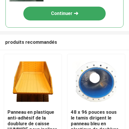
Continuer
produits recommandés
Maison
Produits
Panneau en plastique
48 x 96 pouces sous
anti-adhésif de la
le tamis dirigent le
doublure de caisse
panneau bleu en
Au sujet de nous