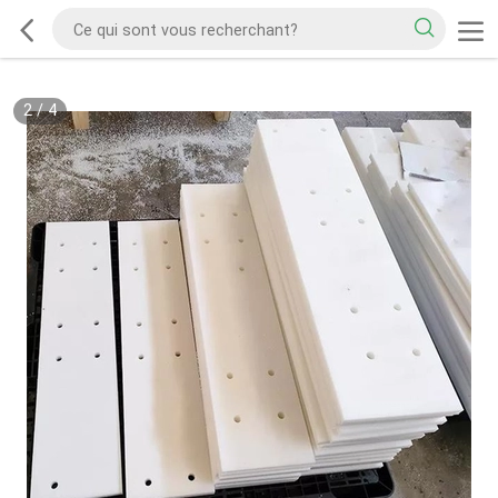
2
/
4