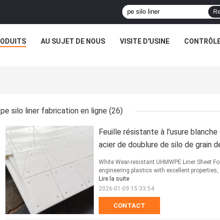
Re
ODUITS
AU SUJET DE NOUS
VISITE D'USINE
CONTRÔLE
pe silo liner fabrication en ligne
(26)
Feuille résistante à l'usure blan
acier de doublure de silo de grain de
White Wear-resistant UHMWPE Liner Sheet For 
engineering plastics with excellent properties,
Lire la suite
2026-01-09 15:33:54
CONTACT