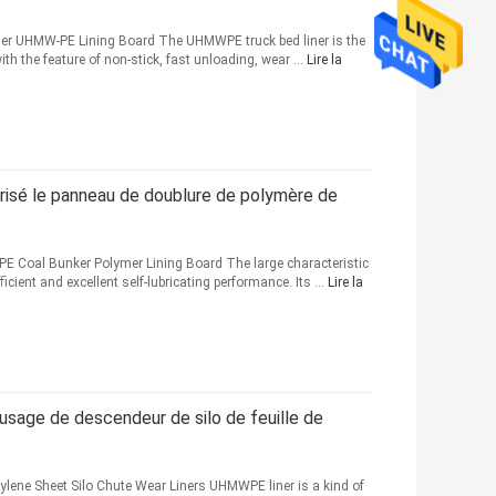
 Liner UHMW-PE Lining Board The UHMWPE truck bed liner is the
with the feature of non-stick, fast unloading, wear ...
Lire la
érisé le panneau de doublure de polymère de
 Coal Bunker Polymer Lining Board The large characteristic
fficient and excellent self-lubricating performance. Its ...
Lire la
'usage de descendeur de silo de feuille de
ylene Sheet Silo Chute Wear Liners UHMWPE liner is a kind of