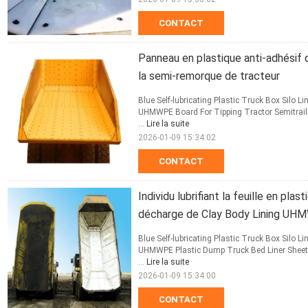
CONTACT
Panneau en plastique anti-adhésif 
la semi-remorque de tracteur
Blue Self-lubricating Plastic Truck Box Silo 
UHMWPE Board For Tipping Tractor Semitrailer
...
Lire la suite
2026-01-09 15:34:02
CONTACT
Individu lubrifiant la feuille en p
décharge de Clay Body Lining U
Blue Self-lubricating Plastic Truck Box Silo 
UHMWPE Plastic Dump Truck Bed Liner Sheet T
...
Lire la suite
2026-01-09 15:34:00
CONTACT