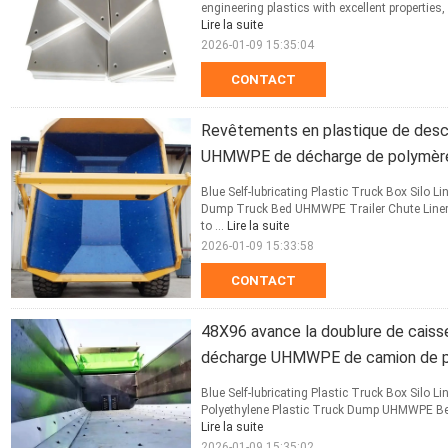
engineering plastics with excellent properties
Lire la suite
2026-01-09 15:35:04
CONTACT
Revêtements en plastique de desc
UHMWPE de décharge de polymère 
Blue Self-lubricating Plastic Truck Box Silo 
Dump Truck Bed UHMWPE Trailer Chute Liners 
to ...
Lire la suite
2026-01-09 15:33:58
CONTACT
48X96 avance la doublure de caisse 
décharge UHMWPE de camion de pl
Blue Self-lubricating Plastic Truck Box Silo 
Polyethylene Plastic Truck Dump UHMWPE Bed l
Lire la suite
2026-01-09 15:35:02