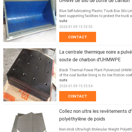
UHMW de silo de boîte de camion
Blue Self-lubricating Plastic Truck Box Silo
best supporting facilities to protect the truck 
suite
2026-01-09 15:33:55
CONTACT
La centrale thermique noire a pulv
soute de charbon d'UHMWPE
Black Thermal Power Plant Pulverized UHMWPE
of the coal bunker lining is its low friction coe
suite
2026-01-09 15:33:54
CONTACT
Collez non ultra les revêtements d
polyéthylène de poids
Non-stick Ultra-high Molecular Weight Polyeth