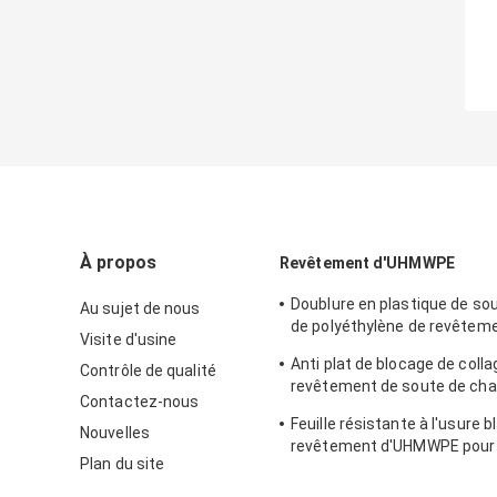
À propos
Revêtement d'UHMWPE
Doublure en plastique de s
Au sujet de nous
de polyéthylène de revêtem
Visite d'usine
collant de descendeur pour 
Anti plat de blocage de colla
Contrôle de qualité
charbon
revêtement de soute de cha
Contactez-nous
revêtement UHMWPE de des
Feuille résistante à l'usure 
mine de charbon
Nouvelles
revêtement d'UHMWPE pour 
Plan du site
en acier de doublure de silo 
silo