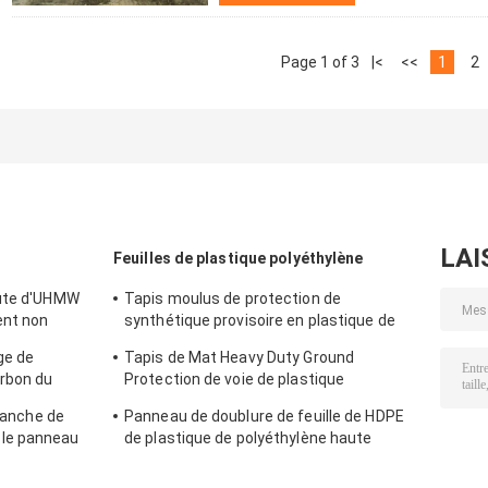
Page 1 of 3
|<
<<
1
2
LAI
Feuilles de plastique polyéthylène
oute d'UHMW
Tapis moulus de protection de
ent non
synthétique provisoire en plastique de
la soute de
route de polyéthylène haute densité
ge de
Tapis de Mat Heavy Duty Ground
rbon du
Protection de voie de plastique
cendeur de
polyéthylène de couleur de variété
blanche de
Panneau de doublure de feuille de HDPE
le panneau
de plastique de polyéthylène haute
de grain de
densité de génie industriel