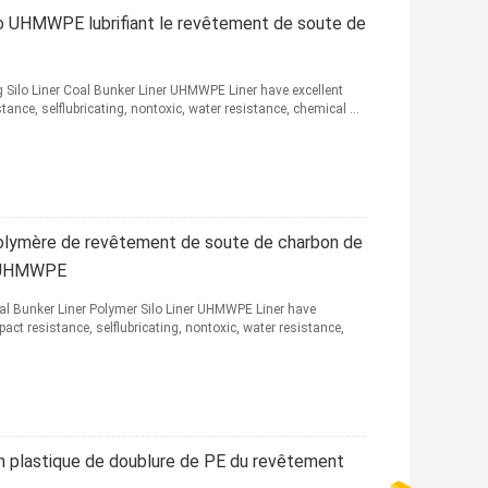
silo UHMWPE lubrifiant le revêtement de soute de
g Silo Liner Coal Bunker Liner UHMWPE Liner have excellent
ance, selflubricating, nontoxic, water resistance, chemical ...
polymère de revêtement de soute de charbon de
le UHMWPE
l Bunker Liner Polymer Silo Liner UHMWPE Liner have
act resistance, selflubricating, nontoxic, water resistance,
 en plastique de doublure de PE du revêtement