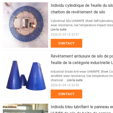
Individu cylindrique de feuille du 
charbon de revêtement de silo
Cylindrical Silo UHMWPE Sheet Self-lubricatin
wear resistance, low temperature impact resist
Lire la suite
2026-01-09 15:33:57
CONTACT
Revêtement antiusure de silo de 
feuille de la catégorie industriel
Industrial Grade Anti-wear UHMWPE Sheet Coa
excellent wear resistance, low temperature imp
chemical ...
Lire la suite
2026-01-09 15:33:55
CONTACT
Individu bleu lubrifiant le panneau