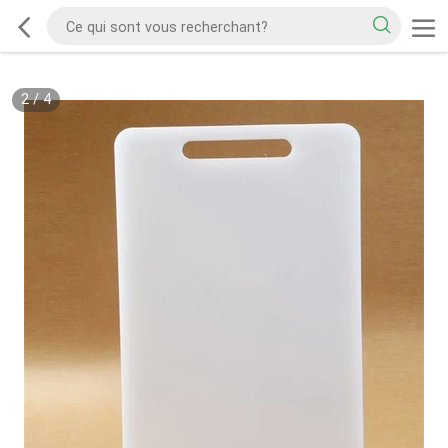
2
/
4