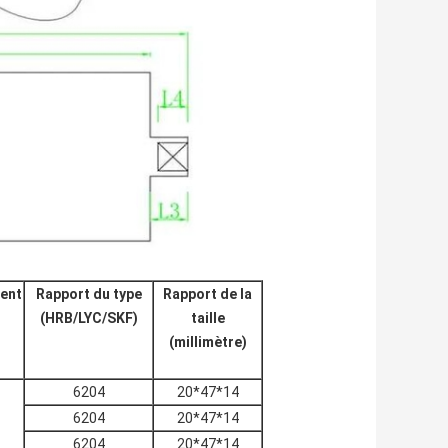
ient
Rapport du type
Rapport de la
(HRB/LYC/SKF)
taille
(millimètre)
6204
20*47*14
6204
20*47*14
6204
20*47*14