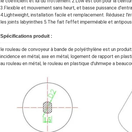
le coefficient et lui du frottement 2.Low est bon pour la ceintur
3.Flexible et mouvement sans heurt, et basse puissance d'entr
4.Lightweight, installation facile et remplacement. Réduisez l'int
les joints labyrinthes 5.The fait l'effet imperméable et antipouss
Spécifications produit :
le rouleau de convoyeur à bande de polyéthylène est un produi
incidence en métal, axe en métal, logement de rapport en plastiq
au rouleau en métal, le rouleau en plastique d'uhmwpe a beauco