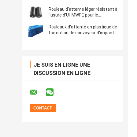
d'abrasion de convoyeur résistant
de polymère
Rouleau d'attente léger résistant à
l'usure d'UHMWPE pour le
convoyeur à bande de
charbonnage
Rouleaux d'attente en plastique de
formation de convoyeur d'impact
de HDPE de tuyau de polymère de 4
pouces
JE SUIS EN LIGNE UNE
DISCUSSION EN LIGNE