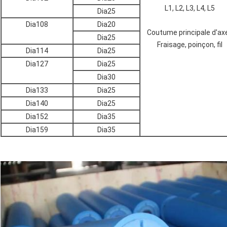
L1, L2, L3, L4, L5
Dia25
Dia108
Dia20
Coutume principale d'axe
Dia25
Fraisage, poinçon, fil
Dia114
Dia25
Dia127
Dia25
Dia30
Dia133
Dia25
Dia140
Dia25
Dia152
Dia35
Dia159
Dia35