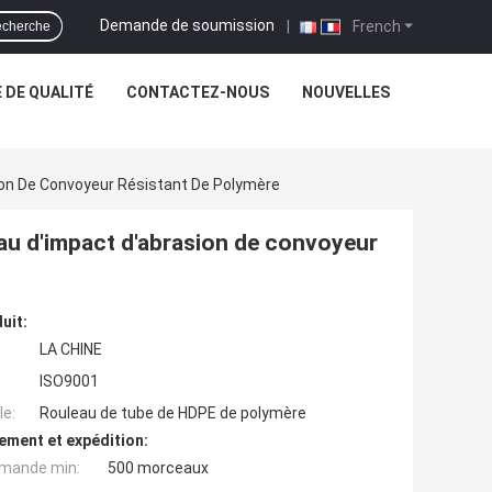
Demande de soumission
|
French
cherche
 DE QUALITÉ
CONTACTEZ-NOUS
NOUVELLES
ion De Convoyeur Résistant De Polymère
au d'impact d'abrasion de convoyeur
uit:
LA CHINE
ISO9001
e:
Rouleau de tube de HDPE de polymère
ement et expédition:
mande min:
500 morceaux