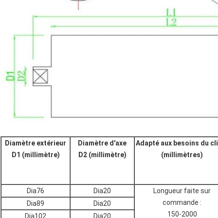
Diamètre extérieur
Diamètre d'axe
Adapté aux besoins du cl
D1 (millimètre)
D2 (millimètre)
(millimètres)
Dia76
Dia20
Longueur faite sur
commande :
Dia89
Dia20
150-2000
Dia102
Dia20