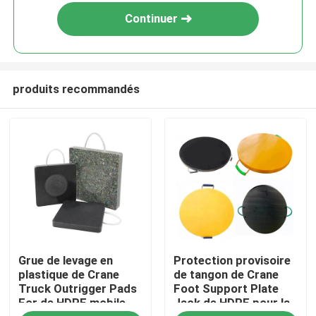
Continuer
produits recommandés
Maison
Grue de levage en
Protection provisoire
Produits
plastique de Crane
de tangon de Crane
Truck Outrigger Pads
Foot Support Plate
For de HDPE mobile
Jack de HDPE pour la
Au sujet de nous