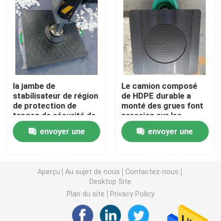
Protections en plastique de tangon
Rouleaux en plastique de convoyeur
la jambe de
Le camion composé
Marine Fender Pad
stabilisateur de région
de HDPE durable a
de protection de
monté des grues font
tangon de sécurité de
pression sur les
Panneau de polyéthylène de bore
HDPE de 500x500mm
protections
envoyer une
envoyer une
capitonne Crane Foot
résistantes de tangon
Pads
Feuille en plastique de HDPE
demande
demande
Aperçu
Au sujet de nous
Contactez-nous
Feuille en plastique d'UHMWPE
Desktop Site
Plan du site
Privacy Policy
Pièces en plastique usinées