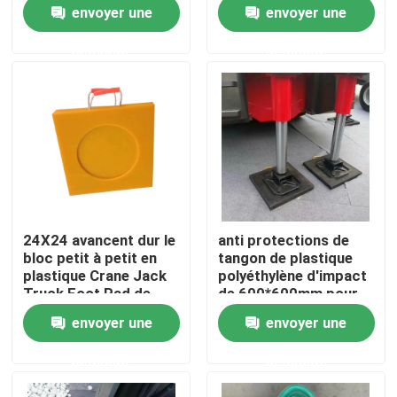
durable de place
construction
envoyer une
envoyer une
demande
demande
Visite d'usine
Contrôle de qualité
Contactez-nous
Nouvelles
24X24 avancent dur le
anti protections de
bloc petit à petit en
tangon de plastique
Feuilles de plastique polyéthylène
plastique Crane Jack
polyéthylène d'impact
Truck Foot Pad de
de 600*600mm pour
protections de tangon
Crane Foot Support
envoyer une
envoyer une
de HDPE
Revêtement d'UHMWPE
demande
demande
Tapis moulus de protection