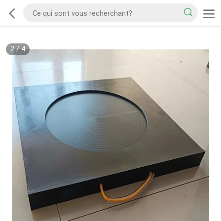
2
/
4