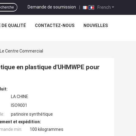
Demande de soumission
|
French
cherche
 DE QUALITÉ
CONTACTEZ-NOUS
NOUVELLES
r Le Centre Commercial
nthétique en plastique d'UHMWPE pour
uit:
LA CHINE
ISO9001
e:
patinoire synthétique
ement et expédition:
mande min:
100 kilogrammes