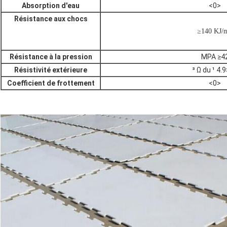
Absorption d'eau
<0>
Résistance aux chocs
≥140 KJ/
Résistance à la pression
MPA ≥4
Résistivité extérieure
³ Ω du ¹ 4.
Coefficient de frottement
<0>