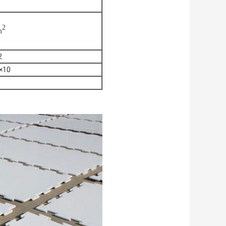
2
m
2
9×10