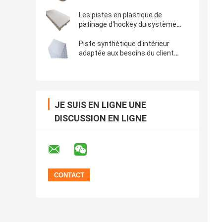
HDPE de barrière de piste de
patinage avec le cadre en acier
Les pistes en plastique de
patinage d'hockey du système
UHMWPE embarquent la patinoire
à la maison synthétique
Piste synthétique d'intérieur
adaptée aux besoins du client
d'hockey de patinoire de la feuille
UHMWPE de polyéthylène
JE SUIS EN LIGNE UNE
DISCUSSION EN LIGNE