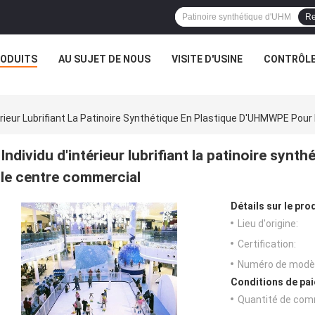
Re
ODUITS
AU SUJET DE NOUS
VISITE D'USINE
CONTRÔLE
térieur Lubrifiant La Patinoire Synthétique En Plastique D'UHMWPE Pou
Individu d'intérieur lubrifiant la patinoire sy
le centre commercial
Détails sur le prod
Lieu d'origine:
Certification:
Numéro de modèl
Conditions de pai
Quantité de com